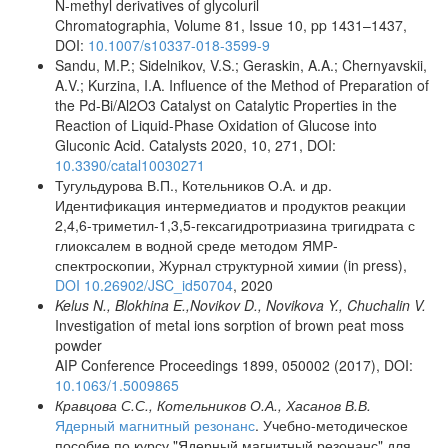
N-methyl derivatives of glycoluril
Chromatographia, Volume 81, Issue 10, pp 1431–1437,
DOI:
10.1007/s10337-018-3599-9
Sandu, M.P.; Sidelnikov, V.S.; Geraskin, A.A.; Chernyavskii,
A.V.; Kurzina, I.A. Influence of the Method of Preparation of
the Pd-Bi/Al2O3 Catalyst on Catalytic Properties in the
Reaction of Liquid-Phase Oxidation of Glucose into
Gluconic Acid. Catalysts 2020, 10, 271, DOI:
10.3390/catal10030271
Тугульдурова В.П., Котельников О.А. и др.
Идентификация интермедиатов и продуктов реакции
2,4,6-триметил-1,3,5-гексагидротриазина тригидрата с
глиоксалем в водной среде методом ЯМР-
спектроскопии, Журнал структурной химии (in press),
DOI 10.26902/JSC_id50704
, 2020
Kelus N., Blokhina E.,Novikov D., Novikova Y., Chuchalin V.
Investigation of metal ions sorption of brown peat moss
powder
AIP Conference Proceedings 1899, 050002 (2017), DOI:
10.1063/1.5009865
Кравцова С.С., Котельников О.А., Хасанов В.В.
Ядерный магнитный резонанс
. Учебно-методическое
пособие по курсу "Ядерный магнитный резонанс" для